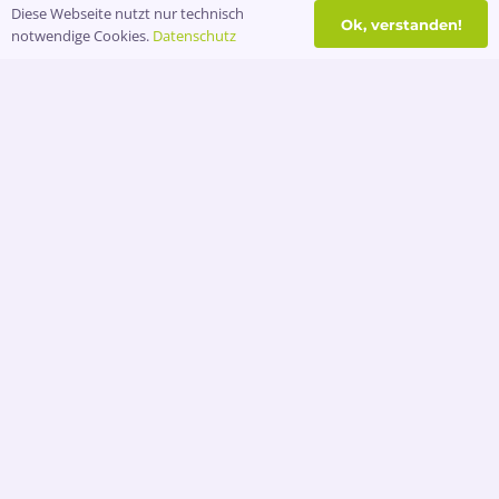
denkst!
Diese Webseite nutzt nur technisch
Ok, verstanden!
notwendige Cookies.
Datenschutz
Abflusskummer?
Service-
Nummer!
0171 7788874
Läuft wieder!